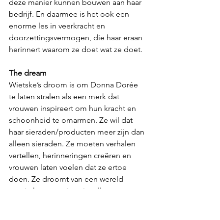
deze manier kunnen bouwen aan haar 
bedrijf. En daarmee is het ook een 
enorme les in veerkracht en 
doorzettingsvermogen, die haar eraan 
herinnert waarom ze doet wat ze doet.
The dream
Wietske’s droom is om Donna Dorée 
te laten stralen als een merk dat 
vrouwen inspireert om hun kracht en 
schoonheid te omarmen. Ze wil dat 
haar sieraden/producten meer zijn dan 
alleen sieraden. Ze moeten verhalen 
vertellen, herinneringen creëren en 
vrouwen laten voelen dat ze ertoe 
doen. Ze droomt van een wereld 
waarin haar creaties niet alleen 
bijdragen aan schoonheid, maar ook 
aan betekenisvolle connecties.