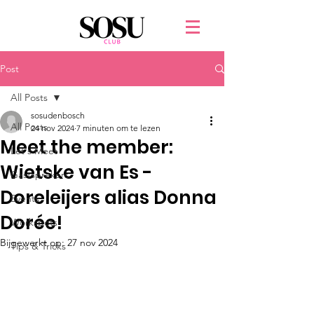
Post
All Posts
sosudenbosch
All Posts
24 nov 2024
7 minuten om te lezen
Meet the member:
Let's Meet
Wietske van Es -
Gastsprekers
Doreleijers alias Donna
Events
Dorée!
Workspots
Bijgewerkt op:
27 nov 2024
Tips & Tricks