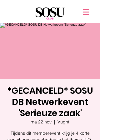
*GECANCELD* SOSU
DB Netwerkevent
'Serieuze zaak'
ma 22 nov
  |  
Vught
Tijdens dit memberevent krijg je 4 korte
workshops aangeboden in het thema 'NO-