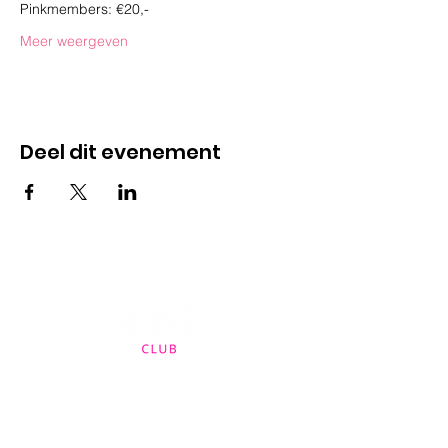
Pinkmembers: €20,-
Meer weergeven
Deel dit evenement
Contact
sanne@sosuclub.nl