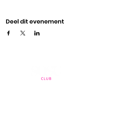
Deel dit evenement
Contact
sanne@sosuclub.nl
Bel ons op
+31 6 13 39 71 78