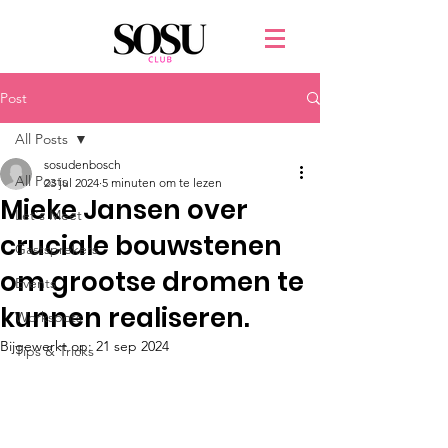
Post
All Posts
sosudenbosch
All Posts
23 jul 2024
5 minuten om te lezen
Mieke Jansen over
Let's Meet
cruciale bouwstenen
Gastsprekers
om grootse dromen te
Events
kunnen realiseren.
Workspots
Bijgewerkt op:
21 sep 2024
Tips & Tricks