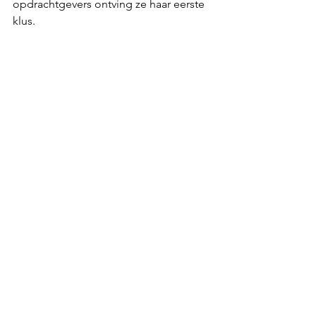
opdrachtgevers ontving ze haar eerste 
klus. 
Masterclass GROOTS dromen 24-10-