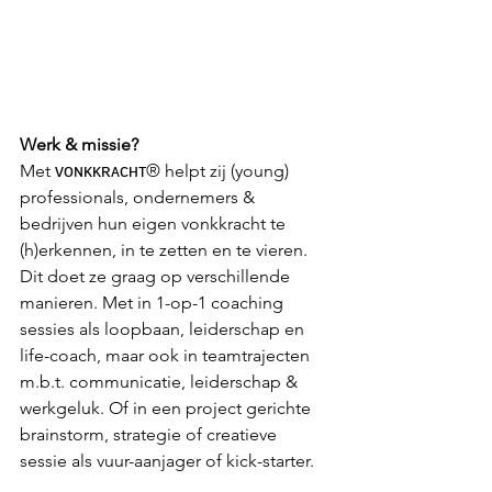
Werk & missie?
Met 
ᴠᴏɴᴋᴋʀᴀᴄʜᴛ® 
helpt zij (young) 
professionals, ondernemers & 
bedrijven hun eigen vonkkracht te 
(h)erkennen, in te zetten en te vieren. 
Dit doet ze graag op verschillende 
manieren. Met in 1-op-1 coaching 
sessies als loopbaan, leiderschap en 
life-coach, maar ook in teamtrajecten 
m.b.t. communicatie, leiderschap & 
werkgeluk. Of in een project gerichte 
brainstorm, strategie of creatieve 
sessie als vuur-aanjager of kick-starter.