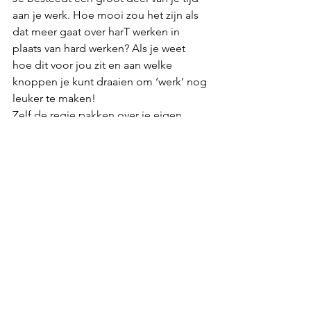
aan je werk. Hoe mooi zou het zijn als 
dat 
meer gaat over harT werken in 
plaats van hard werken? Als je weet 
hoe dit voor jou zit en aan welke 
knoppen je kunt draaien om ‘werk’ nog 
leuker te maken!
Zelf de regie pakken over je eigen 
werkgeluk. Daar gaan we deze ochtend 
mee aan de slag.
 Tickets: 
www.sosudenbosch.nl/events