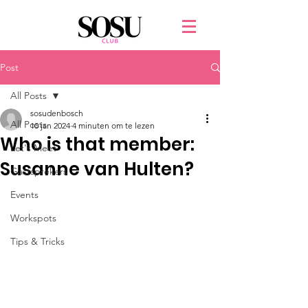
Post
All Posts
sosudenbosch
All Posts
10 jan 2024
4 minuten om te lezen
Who is that member:
Let's Meet
Susanne van Hulten?
Gastsprekers
Events
Workspots
Tips & Tricks