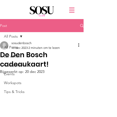
Post
All Posts
sosudenbosch
All Posts
17 dec 2023
2 minuten om te lezen
De Den Bosch
Let's Meet
cadeaukaart!
Gastsprekers
Bijgewerkt op:
20 dec 2023
Events
Workspots
Tips & Tricks